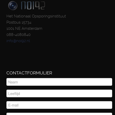
Het Nationaal Opsporingsinstituut
Postbus 15734
1001 NE Amsterdam
088-4080840
info@noi92.nl
CONTACTFORMULIER