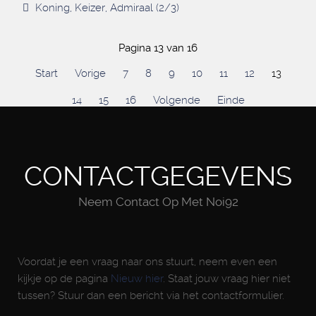
Koning, Keizer, Admiraal (2/3)
Pagina 13 van 16
Start
Vorige
7
8
9
10
11
12
13
14
15
16
Volgende
Einde
CONTACTGEGEVENS
Neem Contact Op Met Noi92
Voordat je een vraag naar ons stuurt, neem even een
kijkje op de pagina
Nieuw hier
. Staat jouw vraag hier niet
tussen? Stuur dan een bericht via het contactformulier.