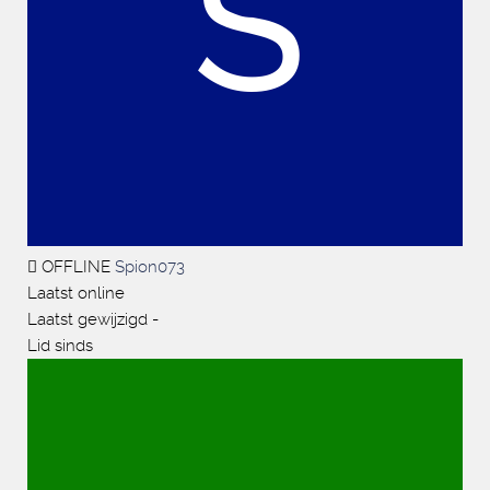
S
OFFLINE
Spion073
Laatst online
Laatst gewijzigd
-
Lid sinds