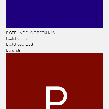
OFFLINE
EHC T BEEKHUIS
Laatst online
Laatst gewijzigd
Lid sinds
P