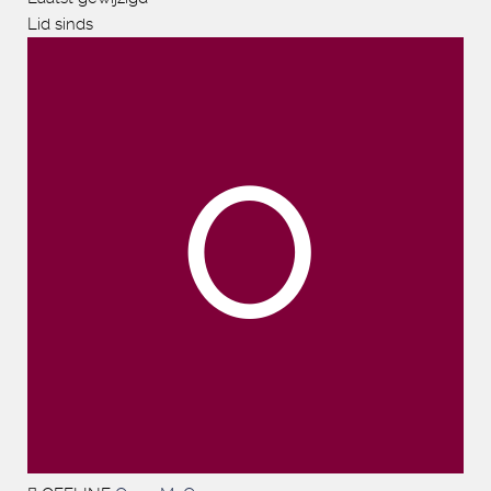
Lid sinds
O