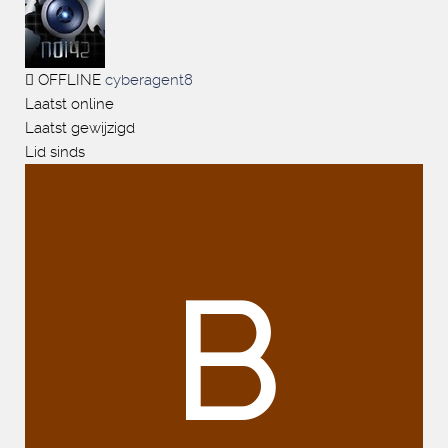
OFFLINE
cyberagent8
Laatst online
Laatst gewijzigd
Lid sinds
B