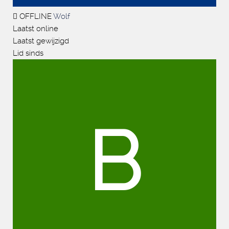
OFFLINE
Wolf
Laatst online
Laatst gewijzigd
Lid sinds
B