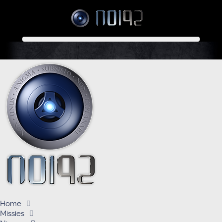
Home
Missies