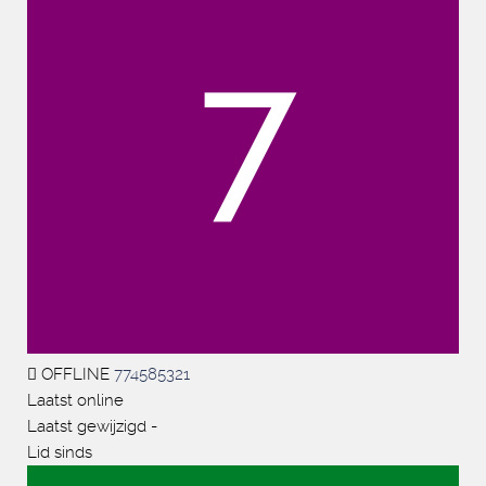
7
OFFLINE
774585321
Laatst online
Laatst gewijzigd
-
Lid sinds