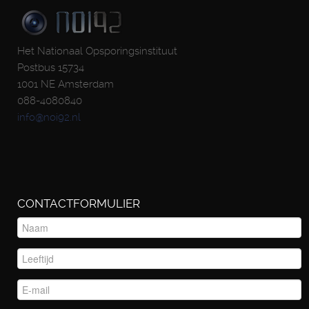
Het Nationaal Opsporingsinstituut
Postbus 15734
1001 NE Amsterdam
088-4080840
info@noi92.nl
CONTACTFORMULIER