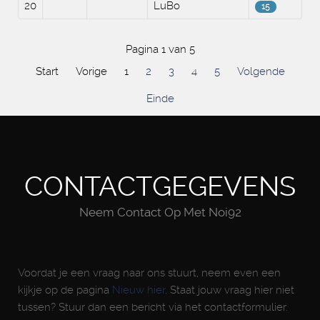
20
LuBo
15
Pagina 1 van 5
Start
Vorige
1
2
3
4
5
Volgende
Einde
CONTACTGEGEVENS
Neem Contact Op Met Noi92
Voordat je een vraag naar ons stuurt, neem even een
kijkje op de pagina
Nieuw hier
. Staat jouw vraag hier niet
tussen? Stuur dan een bericht via het contactformulier.