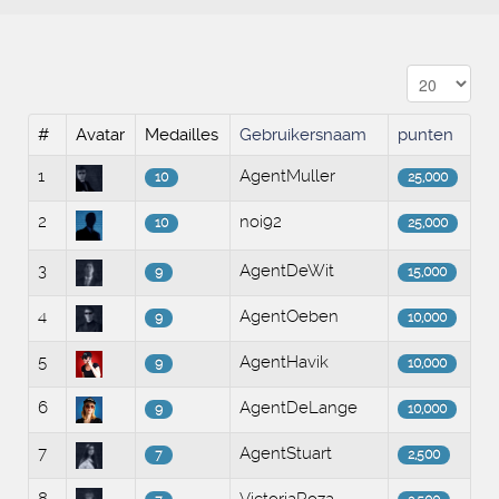
#
Avatar
Medailles
Gebruikersnaam
punten
1
AgentMuller
10
25,000
2
noi92
10
25,000
3
AgentDeWit
9
15,000
4
AgentOeben
9
10,000
5
AgentHavik
9
10,000
6
AgentDeLange
9
10,000
7
AgentStuart
7
2,500