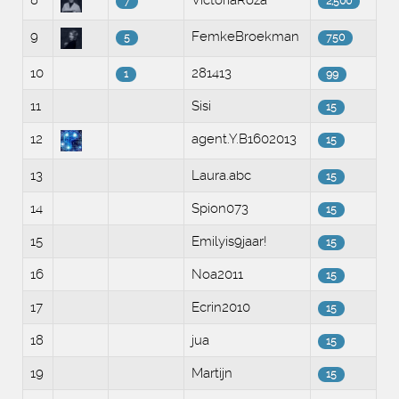
8
VictoriaRoza
7
2,500
9
FemkeBroekman
5
750
10
281413
1
99
11
Sisi
15
12
agent.Y.B1602013
15
13
Laura.abc
15
14
Spion073
15
15
Emilyis9jaar!
15
16
Noa2011
15
17
Ecrin2010
15
18
jua
15
19
Martijn
15