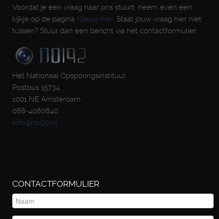
Voordat je een vraag naar ons stuurt, neem even een
kijkje op de pagina
Nieuw hier
. Staat jouw vraag hier niet
tussen? Stuur dan een bericht via het contactformulier.
Het Nationaal Opsporingsinstituut
Postbus 15734
1001 NE Amsterdam
088-4080840
info@noi92.nl
CONTACTFORMULIER