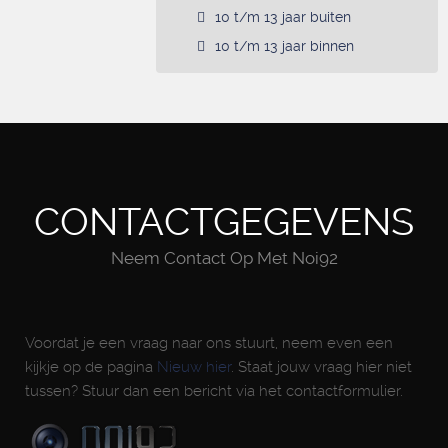
10 t/m 13 jaar buiten
10 t/m 13 jaar binnen
CONTACTGEGEVENS
Neem Contact Op Met Noi92
Voordat je een vraag naar ons stuurt, neem even een
kijkje op de pagina
Nieuw hier
. Staat jouw vraag hier niet
tussen? Stuur dan een bericht via het contactformulier.