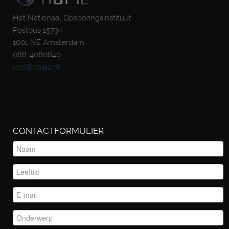
Het Nationaal Opsporingsinstituut
Postbus 15734
1001 NE Amsterdam
088-4080840
info@noi92.nl
CONTACTFORMULIER