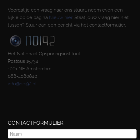
Voordat je een vraag naar ons stuurt, neem even een
kijkje op de pagina
Nieuw hier
. Staat jouw vraag hier niet
tussen? Stuur dan een bericht via het contactformulier.
Het Nationaal Opsporingsinstituut
Postbus 15734
1001 NE Amsterdam
088-4080840
info@noi92.nl
CONTACTFORMULIER