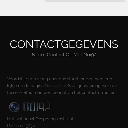
CONTACTGEGEVENS
Neem Contact Op Met Noi92
Voordat je een vraag naar ons stuurt, neem even een
kijkje op de pagina
Nieuw hier
. Staat jouw vraag hier niet
tussen? Stuur dan een bericht via het contactformulier.
Het Nationaal Opsporingsinstituut
Postbus 15734