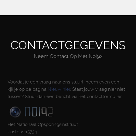
CONTACTGEGEVENS
Neem Contact Op Met Noi92
Voordat je een vraag naar ons stuurt, neem even een
kijkje op de pagina
Nieuw hier
. Staat jouw vraag hier niet
tussen? Stuur dan een bericht via het contactformulier.
Het Nationaal Opsporingsinstituut
Postbus 15734