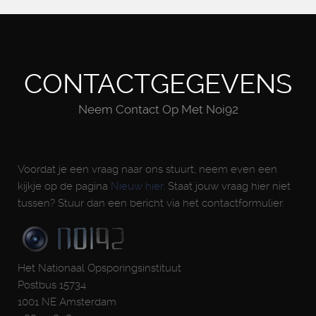
CONTACTGEGEVENS
Neem Contact Op Met Noi92
Voordat je een vraag naar ons stuurt, neem even een
kijkje op de pagina
Nieuw hier
. Staat jouw vraag hier niet
tussen? Stuur dan een bericht via het contactformulier.
Het Nationaal Opsporingsinstituut
Postbus 15734
1001 NE Amsterdam