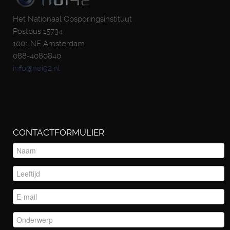
Het Nationaal Opsporingsinstituut
Postbus 15734
1001 NE Amsterdam
088-4080840
info@noi92.nl
CONTACTFORMULIER