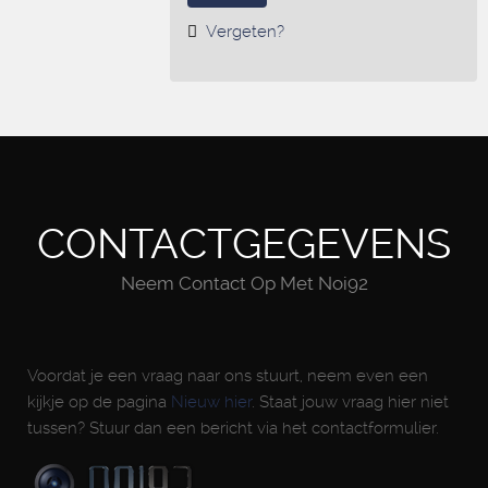
Vergeten?
CONTACTGEGEVENS
Neem Contact Op Met Noi92
Voordat je een vraag naar ons stuurt, neem even een
kijkje op de pagina
Nieuw hier
. Staat jouw vraag hier niet
tussen? Stuur dan een bericht via het contactformulier.