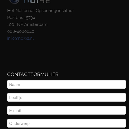
Het Nationaal Opsporingsinstituut
Postbus 15734
1001 NE Amsterdam
088-4080840
info@noi92.nl
CONTACTFORMULIER