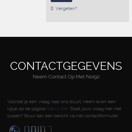
Vergeten?
CONTACTGEGEVENS
Neem Contact Op Met Noi92
Voordat je een vraag naar ons stuurt, neem even een
kijkje op de pagina
Nieuw hier
. Staat jouw vraag hier niet
tussen? Stuur dan een bericht via het contactformulier.