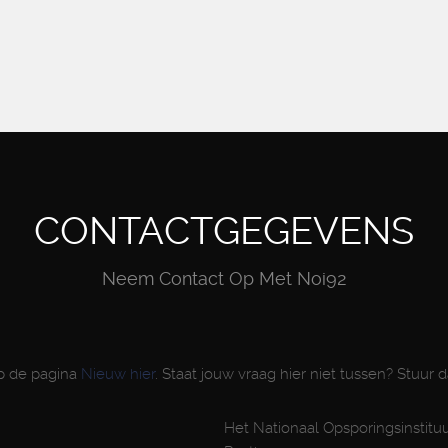
CONTACTGEGEVENS
Neem Contact Op Met Noi92
op de pagina
Nieuw hier
. Staat jouw vraag hier niet tussen? Stuur 
Het Nationaal Opsporingsinstitu