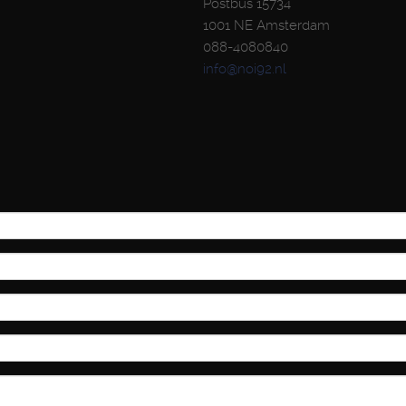
Postbus 15734
1001 NE Amsterdam
088-4080840
info@noi92.nl