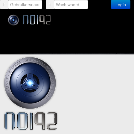
Login
Fout
U bent niet bevoegd om deze pagina te bekijken!