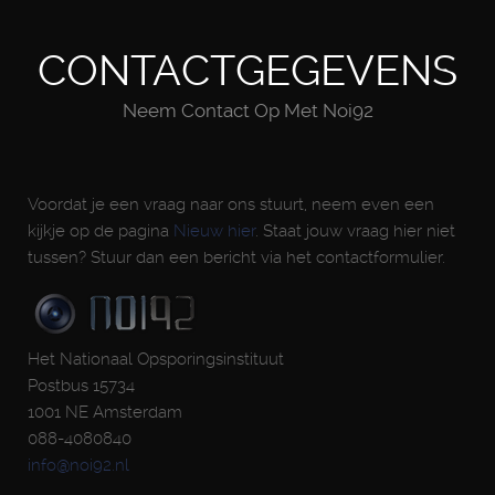
CONTACTGEGEVENS
Neem Contact Op Met Noi92
Voordat je een vraag naar ons stuurt, neem even een
kijkje op de pagina
Nieuw hier
. Staat jouw vraag hier niet
tussen? Stuur dan een bericht via het contactformulier.
Het Nationaal Opsporingsinstituut
Postbus 15734
1001 NE Amsterdam
088-4080840
info@noi92.nl