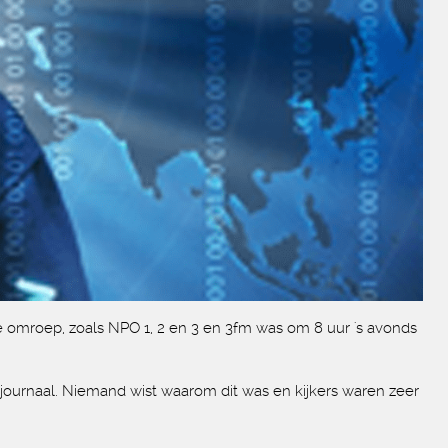
e omroep, zoals NPO 1, 2 en 3 en 3fm was om 8 uur 's avonds
r journaal. Niemand wist waarom dit was en kijkers waren zeer