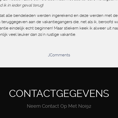
d ik in ieder geval terug
!
at alle bendeleden werden ingerekend en deze werden met de h
 teruggegeven aan de vakantiegangers die, net als ik, beroofd w
vakantie eindelijk echt beginnen! Maar stiekem keek ik alweer uit
enlijk veel leuker dan zo’n rustige vakantie.
JComments
CONTACTGEGEVENS
Neem Contact Op Met Noi92