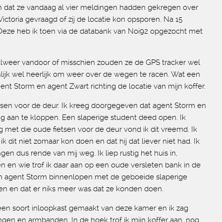
en dat ze vandaag al vier meldingen hadden gekregen over
ictoria gevraagd of zij de locatie kon opsporen. Na 15
r. Deze heb ik toen via de databank van Noi92 opgezocht met
r alweer vandoor of misschien zouden ze de GPS tracker wel
nlijk wel heerlijk om weer over de wegen te racen. Wat een
ent Storm en agent Zwart richting de locatie van mijn koffer.
etsen voor de deur. Ik kreeg doorgegeven dat agent Storm en
ig aan te kloppen. Een slaperige student deed open. Ik
 met die oude fietsen voor de deur vond ik dit vreemd. Ik
dit niet zomaar kon doen en dat hij dat liever niet had. Ik
en dus rende van mij weg. Ik liep rustig het huis in,
 en wie trof ik daar aan op een oude versleten bank in de
am agent Storm binnenlopen met de geboeide slaperige
en en dat er niks meer was dat ze konden doen.
 een soort inloopkast gemaakt van deze kamer en ik zag
ngen en armbanden. In de hoek trof ik mijn koffer aan, nog