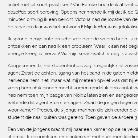
actief met dit soort praktijken? Van Femke hoorde ik al sn
dezelfde soort beroving. Opeens herinnerde ik mij dat ik de G
minuten ontving ik een bericht, Victoria had de locatie van 
de radar en daar was het antwoord! Mijn koffer was gelokalis
Ik sprong in mijn auto en scheurde over de wegen heen. Ik m
ontdekken en dan had ik een probleem. Waar ik aan het begin
energie kreeg ik hiervan! Via mijn smart-watch vroeg ik alvas
Aangekomen bij het studentenhuis zag ik eigenlijk niet zove
agent Zwart de achteruitgang van het pand in de gaten hielde
herkende hem niet, maar wat mij meteen opviel was dat hij ee
vroeg hem of ik binnen mocht komen omdat ik een aantal vragen
heb hem toen mijn badge van Noi92 laten zien en aangedrongen 
wetende dat agent Storm en agent Zwart de jongen tegen zoud
woonkamer? Precies, de 3 jonge mannen die zich eerder die
student die naar buiten was gerend. Toen gaven de andere 3
Een van de jongens bracht mij naar een kamer op de 1e verdi
allemaal kledingrekken en planken vol met dure merkkleding. 