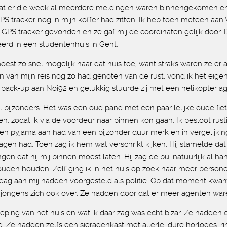
el dat er die week al meerdere meldingen waren binnengekomen 
PS tracker nog in mijn koffer had zitten. Ik heb toen meteen aan V
de GPS tracker gevonden en ze gaf mij de coördinaten gelijk doo
eerd in een studentenhuis in Gent.
oest zo snel mogelijk naar dat huis toe, want straks waren ze e
 van mijn reis nog zo had genoten van de rust, vond ik het eige
t back-up aan Noi92 en gelukkig stuurde zij met een helikopter ag
el bijzonders. Het was een oud pand met een paar lelijke oude fi
n, zodat ik via de voordeur naar binnen kon gaan. Ik besloot rust
n pyjama aan had van een bijzonder duur merk en in vergelijking
 had. Toen zag ik hem wat verschrikt kijken. Hij stamelde dat ik 
dat hij mij binnen moest laten. Hij zag de bui natuurlijk al hang
en houden. Zelf ging ik in het huis op zoek naar meer personen
 dag aan mij hadden voorgesteld als politie. Op dat moment kw
 jongens zich ook over. Ze hadden door dat er meer agenten war
eping van het huis en wat ik daar zag was echt bizar. Ze hadden
Ze hadden zelfs een sieradenkast met allerlei dure horloges, ri